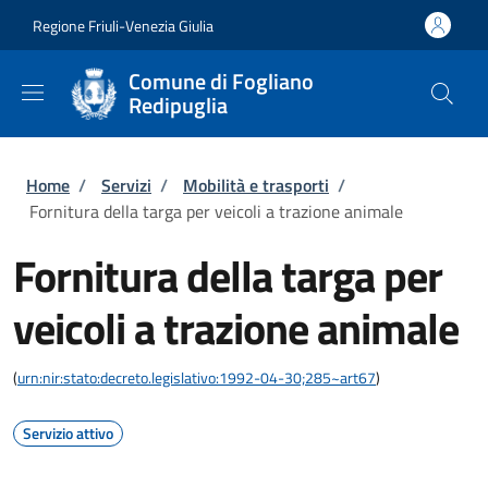
Salta al contenuto principale
Skip to footer content
Regione Friuli-Venezia Giulia
Comune di Fogliano
Redipuglia
Briciole di pane
Home
/
Servizi
/
Mobilità e trasporti
/
Fornitura della targa per veicoli a trazione animale
Fornitura della targa per
veicoli a trazione animale
(
urn:nir:stato:decreto.legislativo:1992-04-30;285~art67
)
Servizio attivo