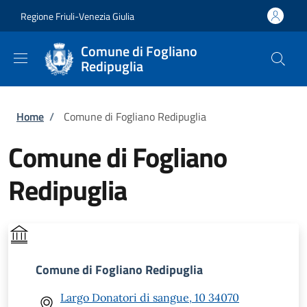
Salta al contenuto principale
Skip to footer content
Regione Friuli-Venezia Giulia
Comune di Fogliano
Redipuglia
Briciole di pane
Home
/
Comune di Fogliano Redipuglia
Comune di Fogliano
Redipuglia
Comune di Fogliano Redipuglia
Largo Donatori di sangue, 10 34070