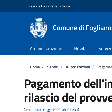
Salta al contenuto principale
Skip to footer content
Regione Friuli-Venezia Giulia
Comune di Fogliano
Amministrazione
Novità
Servizi
Briciole di pane
Home
/
Servizi
/
Autorizzazioni
/
Pagament
Pagamento dell'im
rilascio del provv
(
urn:nir:stato:legge:1990-08-07;241
)