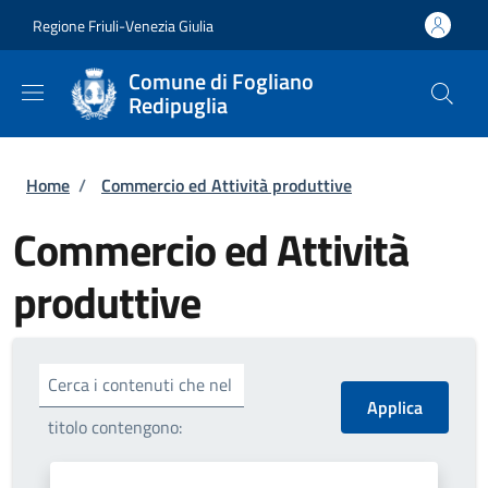
Salta al contenuto principale
Skip to footer content
Regione Friuli-Venezia Giulia
Comune di Fogliano
Redipuglia
Briciole di pane
Home
/
Commercio ed Attività produttive
Commercio ed Attività
produttive
Cerca i contenuti che nel
titolo contengono: