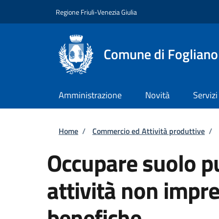
Salta al contenuto principale
Skip to footer content
Regione Friuli-Venezia Giulia
Comune di Fogliano
Amministrazione
Novità
Servizi
Briciole di pane
Home
/
Commercio ed Attività produttive
/
Occupare suolo pu
attività non impren
benefiche