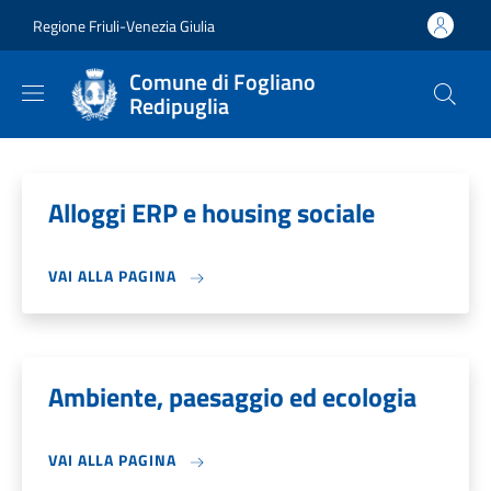
Salta al contenuto principale
Skip to footer content
Regione Friuli-Venezia Giulia
Comune di Fogliano
Redipuglia
Alloggi ERP e housing sociale
VAI ALLA PAGINA
Ambiente, paesaggio ed ecologia
VAI ALLA PAGINA