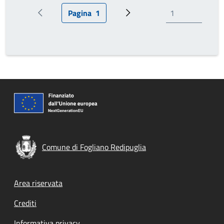
Pagina
1
Pagina precedente
Pagina attuale
Prossima pagina
Comune di Fogliano Redipuglia
Footer menu
Area riservata
Crediti
Informativa privacy