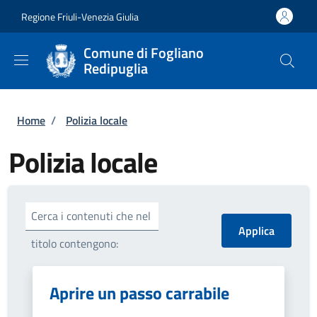
Salta al contenuto principale
Skip to footer content
Regione Friuli-Venezia Giulia
Comune di Fogliano
Redipuglia
Briciole di pane
Home
/
Polizia locale
Polizia locale
Cerca i contenuti che nel
titolo contengono:
Aprire un passo carrabile