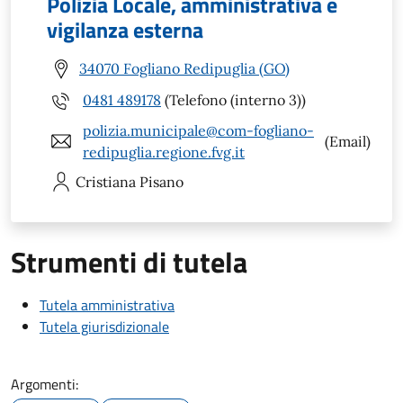
Polizia Locale, amministrativa e
vigilanza esterna
34070 Fogliano Redipuglia (GO)
0481 489178
(Telefono (interno 3))
polizia.municipale@com-fogliano-
(Email)
redipuglia.regione.fvg.it
Cristiana
Pisano
Strumenti di tutela
Tutela amministrativa
Tutela giurisdizionale
Argomenti: