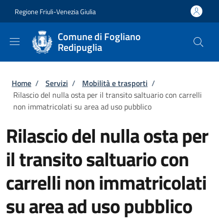
Salta al contenuto principale
Skip to footer content
Regione Friuli-Venezia Giulia
Comune di Fogliano
Redipuglia
Briciole di pane
Home
/
Servizi
/
Mobilità e trasporti
/
Rilascio del nulla osta per il transito saltuario con carrelli
non immatricolati su area ad uso pubblico
Rilascio del nulla osta per
il transito saltuario con
carrelli non immatricolati
su area ad uso pubblico