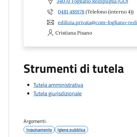
34070 Fogliano Redipuglia (GO)
0481 489178
(Telefono (interno 4))
edilizia.privata@com-fogliano-redi
Cristiana
Pisano
Strumenti di tutela
Tutela amministrativa
Tutela giurisdizionale
Argomenti:
Inquinamento
Igiene pubblica