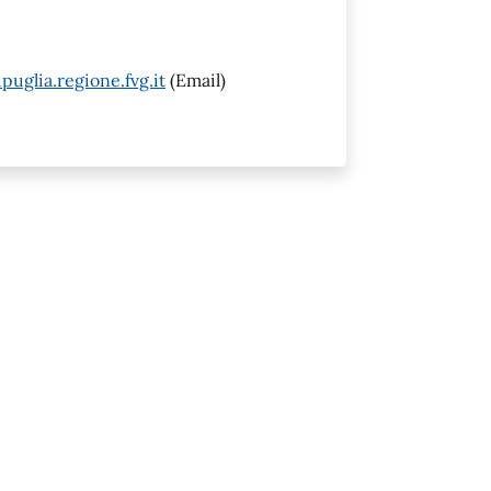
puglia.regione.fvg.it
(Email)