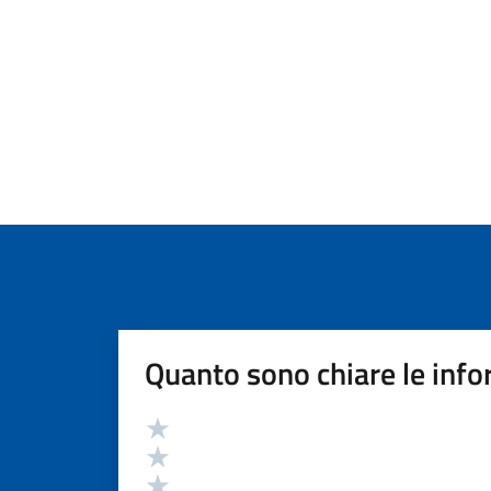
Quanto sono chiare le info
Valutazione
Valuta 5 stelle su 5
Valuta 4 stelle su 5
Valuta 3 stelle su 5