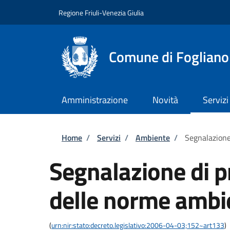
Salta al contenuto principale
Skip to footer content
Regione Friuli-Venezia Giulia
Comune di Fogliano
Amministrazione
Novità
Servizi
Briciole di pane
Home
/
Servizi
/
Ambiente
/
Segnalazione
Segnalazione di p
delle norme ambi
(
urn:nir:stato:decreto.legislativo:2006-04-03;152~art133
)