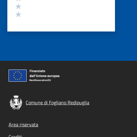
Valuta 2 stelle su 5
Valuta 1 stelle su 5
Comune di Fogliano Redipuglia
Footer menu
Area riservata
Crediti