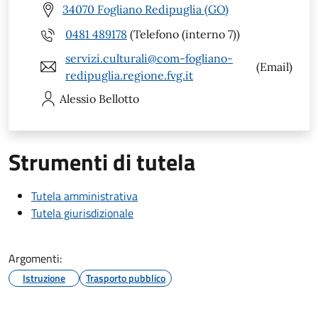
34070 Fogliano Redipuglia (GO)
0481 489178
(Telefono (interno 7))
servizi.culturali@com-fogliano-
(Email)
redipuglia.regione.fvg.it
Alessio
Bellotto
Strumenti di tutela
Tutela amministrativa
Tutela giurisdizionale
Argomenti:
Istruzione
Trasporto pubblico