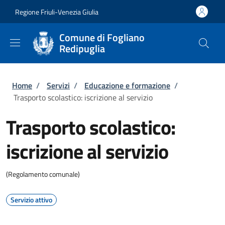
Salta al contenuto principale
Skip to footer content
Regione Friuli-Venezia Giulia
Comune di Fogliano
Redipuglia
Briciole di pane
Home
/
Servizi
/
Educazione e formazione
/
Trasporto scolastico: iscrizione al servizio
Trasporto scolastico:
iscrizione al servizio
(Regolamento comunale)
Servizio attivo