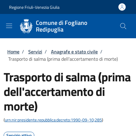
Salta al contenuto principale
Skip to footer content
Regione Friuli-Venezia Giulia
Comune di Fogliano
Redipuglia
Briciole di pane
Home
/
Servizi
/
Anagrafe e stato civile
/
Trasporto di salma (prima dell'accertamento di morte)
Trasporto di salma (prima
dell'accertamento di
morte)
(
urn:nir:presidente.repubblica:decreto:1990-09-10;285
)
Servizio attivo