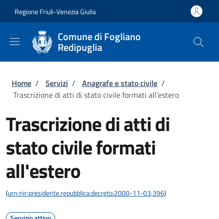
Salta al contenuto principale
Skip to footer content
Regione Friuli-Venezia Giulia
Comune di Fogliano
Redipuglia
Briciole di pane
Home
/
Servizi
/
Anagrafe e stato civile
/
Trascrizione di atti di stato civile formati all'estero
Trascrizione di atti di
stato civile formati
all'estero
(
urn:nir:presidente.repubblica:decreto:2000-11-03;396
)
Servizio attivo