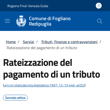
Salta al contenuto principale
Skip to footer content
Regione Friuli-Venezia Giulia
Comune di Fogliano
Redipuglia
Briciole di pane
Home
/
Servizi
/
Tributi, finanze e contravvenzioni
/
Rateizzazione del pagamento di un tributo
Rateizzazione del
pagamento di un tributo
(
urn:nir:stato:decreto.legislativo:1997-12-15;446~art52
)
Servizio attivo