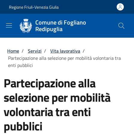
Salta al contenuto principale
Skip to footer content
Regione Friuli-Venezia Giulia
Comune di Fogliano
Redipuglia
Briciole di pane
Home
/
Servizi
/
Vita lavorativa
/
Partecipazione alla selezione per mobilità volontaria tra
enti pubblici
Partecipazione alla
selezione per mobilità
volontaria tra enti
pubblici