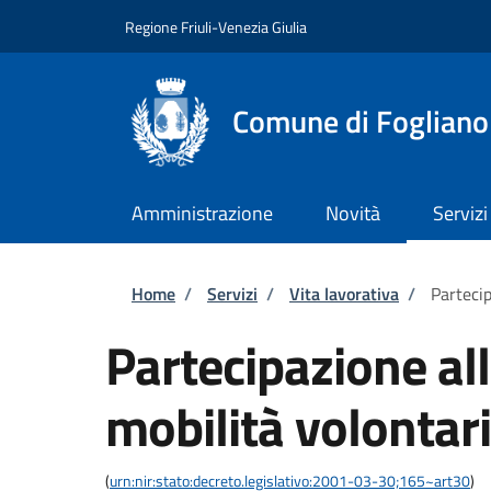
Salta al contenuto principale
Skip to footer content
Regione Friuli-Venezia Giulia
Comune di Fogliano
Amministrazione
Novità
Servizi
Briciole di pane
Home
/
Servizi
/
Vita lavorativa
/
Partecip
Partecipazione al
mobilità volontari
(
urn:nir:stato:decreto.legislativo:2001-03-30;165~art30
)