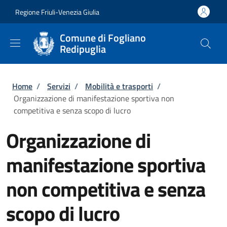
Salta al contenuto principale
Skip to footer content
Regione Friuli-Venezia Giulia
Comune di Fogliano
Redipuglia
Briciole di pane
Home
/
Servizi
/
Mobilità e trasporti
/
Organizzazione di manifestazione sportiva non
competitiva e senza scopo di lucro
Organizzazione di
manifestazione sportiva
non competitiva e senza
scopo di lucro