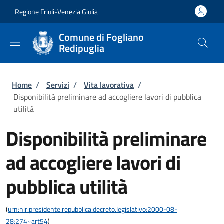
Salta al contenuto principale
Skip to footer content
Regione Friuli-Venezia Giulia
Comune di Fogliano
Redipuglia
Briciole di pane
Home
/
Servizi
/
Vita lavorativa
/
Disponibilità preliminare ad accogliere lavori di pubblica
utilità
Disponibilità preliminare
ad accogliere lavori di
pubblica utilità
(
urn:nir:presidente.repubblica:decreto.legislativo:2000-08-
28;274~art54
)