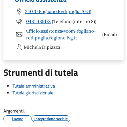
34070 Fogliano Redipuglia (GO)
0481 489178
(Telefono (interno 8))
ufficio.assistenza@com-fogliano-
(Email)
redipuglia.regione.fvg.it
Michela
Dipiazza
Strumenti di tutela
Tutela amministrativa
Tutela giurisdizionale
Argomenti:
Lavoro
Integrazione sociale