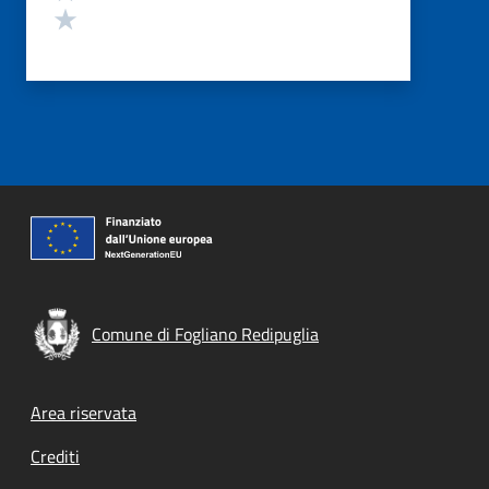
Valuta 1 stelle su 5
Comune di Fogliano Redipuglia
Footer menu
Area riservata
Crediti