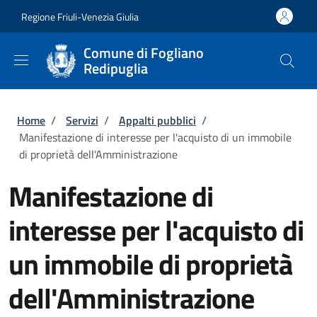
Salta al contenuto principale
Skip to footer content
Regione Friuli-Venezia Giulia
Comune di Fogliano
Redipuglia
Briciole di pane
Home
/
Servizi
/
Appalti pubblici
/
Manifestazione di interesse per l'acquisto di un immobile
di proprietà dell'Amministrazione
Manifestazione di
interesse per l'acquisto di
un immobile di proprietà
dell'Amministrazione