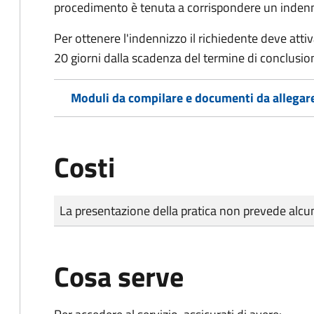
procedimento è tenuta a corrispondere un indenniz
Per ottenere l'indennizzo il richiedente deve attiva
20 giorni dalla scadenza del termine di conclusi
Moduli da compilare e documenti da allegar
Costi
Tipo di pagamento
Importo
La presentazione della pratica non prevede al
Cosa serve