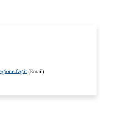
gione.fvg.it
(Email)