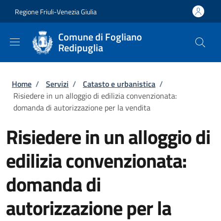
Salta al contenuto principale
Skip to footer content
Regione Friuli-Venezia Giulia
Comune di Fogliano
Redipuglia
Briciole di pane
Home
/
Servizi
/
Catasto e urbanistica
/
Risiedere in un alloggio di edilizia convenzionata:
domanda di autorizzazione per la vendita
Risiedere in un alloggio di
edilizia convenzionata:
domanda di
autorizzazione per la