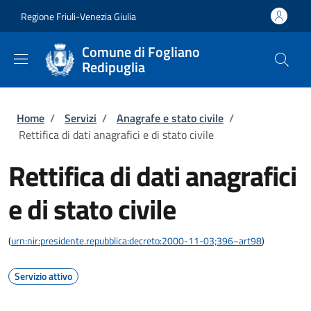
Salta al contenuto principale
Skip to footer content
Regione Friuli-Venezia Giulia
Comune di Fogliano
Redipuglia
Briciole di pane
Home
/
Servizi
/
Anagrafe e stato civile
/
Rettifica di dati anagrafici e di stato civile
Rettifica di dati anagrafici
e di stato civile
(
urn:nir:presidente.repubblica:decreto:2000-11-03;396~art98
)
Servizio attivo