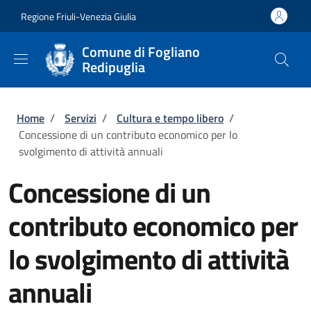
Salta al contenuto principale
Skip to footer content
Regione Friuli-Venezia Giulia
Comune di Fogliano
Redipuglia
Briciole di pane
Home
/
Servizi
/
Cultura e tempo libero
/
Concessione di un contributo economico per lo
svolgimento di attività annuali
Concessione di un
contributo economico per
lo svolgimento di attività
annuali