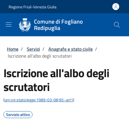
Salta al contenuto principale
Skip to footer content
Regione Friuli-Venezia Giulia
Comune di Fogliano
Redipuglia
Briciole di pane
Home
/
Servizi
/
Anagrafe e stato civile
/
Iscrizione all'albo degli scrutatori
Iscrizione all'albo degli
scrutatori
(
urn:nir:stato:legge:1989-03-08;95~art1
)
Servizio attivo