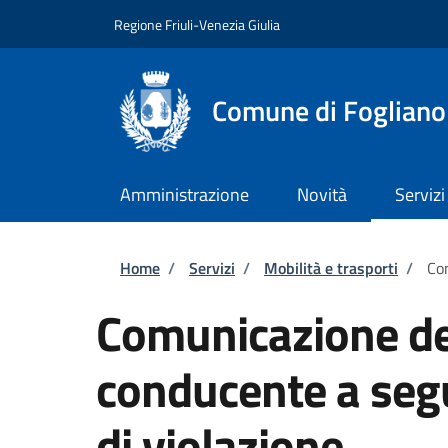
Salta al contenuto principale
Skip to footer content
Regione Friuli-Venezia Giulia
Comune di Fogliano
Amministrazione
Novità
Servizi
Briciole di pane
Home
/
Servizi
/
Mobilità e trasporti
/
Com
Comunicazione dei
conducente a seg
di violazione