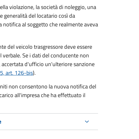
lla violazione, la società di noleggio, una
le generalità del locatario così da
va notifica al soggetto che realmente aveva
te del veicolo trasgressore deve essere
el verbale.
Se i dati del conducente non
 accertata d'ufficio un'ulteriore sanzione
5, art. 126-bis
).
forniti non consentono la nuova notifica del
 carico all'impresa che ha effettuato il
e