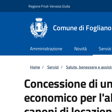
Salta al contenuto principale
Skip to footer content
Regione Friuli-Venezia Giulia
Comune di Fogliano
Amministrazione
Novità
Servizi
Briciole di pane
Home
/
Servizi
/
Salute, benessere e assis
Concessione di un
economico per l'a
canoni di locazio