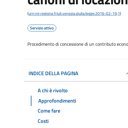
(
urn:nir:regione.friuli.venezia.giulia:legge:2016-02-19;1
)
Servizio attivo
Procedimento di concessione di un contributo econo
INDICE DELLA PAGINA
A chi è rivolto
Approfondimenti
Come fare
Costi