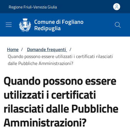
Salta al contenuto principale
Skip to footer content
Regione Friuli-Venezia Giulia
Comune di Fogliano
Redipuglia
Briciole di pane
Home
/
Domande frequenti
/
Quando possono essere utilizzati i certificati rilasciati
dalle Pubbliche Amministrazioni?
Quando possono essere
utilizzati i certificati
rilasciati dalle Pubbliche
Amministrazioni?