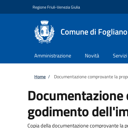
Salta al contenuto principale
Skip to footer content
Regione Friuli-Venezia Giulia
Comune di Fogliano
Amministrazione
Novità
Servizi
Briciole di pane
Home
/
Documentazione comprovante la proprie
Documentazione co
godimento dell'i
Copia della documentazione comprovante la propr