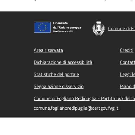
Comune di Fo
Footer menu
Area riservata
Crediti
Dichiarazione di accessibilità
Contatt
Statistiche del portale
Leggi l
Segnalazione disservizio
Piano d
Comune di Fogliano Redipuglia - Partita IVA del
comune.foglianoredipuglia@certgov.fvg.it