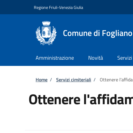
Salta al contenuto principale
Skip to footer content
Regione Friuli-Venezia Giulia
Comune di Fogliano
Amministrazione
Novità
Servizi
Briciole di pane
Home
/
Servizi cimiteriali
/
Ottenere l'affid
Ottenere l'affida