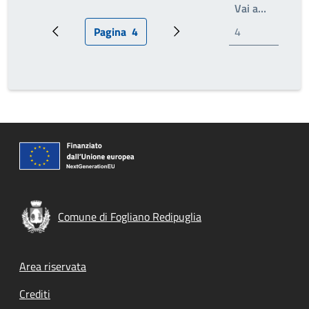
Write th
Vai a…
Pagina
4
Pagina precedente
Pagina attuale
Prossima pagina
Comune di Fogliano Redipuglia
Footer menu
Area riservata
Crediti