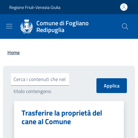
Salta al contenuto principale
Skip to footer content
Regione Friuli-Venezia Giulia
Comune di Fogliano
Redipuglia
Briciole di pane
Home
Cerca i contenuti che nel
titolo contengono:
Trasferire la proprietà del
cane al Comune