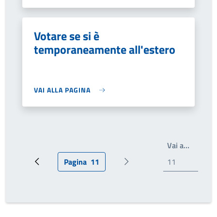
Votare se si è
temporaneamente all'estero
VAI ALLA PAGINA
Write th
Vai a…
Pagina
11
Pagina precedente
Pagina attuale
Prossima pagina